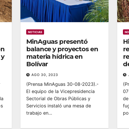
NOTICIAS
NO
MinAguas presentó
H
ón
balance y proyectos en
r
 y
materia hídrica en
r
Bolívar
d
AGO 30, 2023
r
(Prensa MinAguas 30-08-2023).-
(P
El equipo de la Vicepresidencia
07
la
Sectorial de Obras Públicas y
de
os
Servicios instaló una mesa de
fu
trabajo en…
po