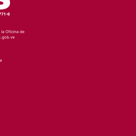
771-6
la Oficina de
.gob.ve
a