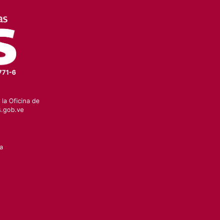
771-6
la Oficina de
.gob.ve
a