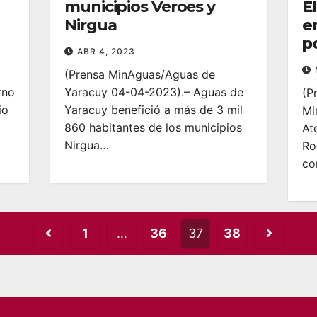
municipios Veroes y
E
Nirgua
e
p
ABR 4, 2023
(Prensa MinAguas/Aguas de
rno
Yaracuy 04-04-2023).– Aguas de
(P
io
Yaracuy benefició a más de 3 mil
Mi
860 habitantes de los municipios
At
Nirgua…
Ro
co
Posts
1
…
36
37
38
pagination