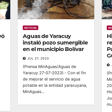
NOTICIAS
NO
vó
Aguas de Yaracuy
H
instaló pozo sumergible
r
en el municipio Bolívar
P
G
JUL 27, 2023
(Prensa MinAguas/Aguas de
Yaracuy 27-07-2023).- Con el fin
(P
de mejorar el servicio de agua
Mi
potable en la entidad yaracuyana,
20
MinAguas…
Hi
Ju
mu