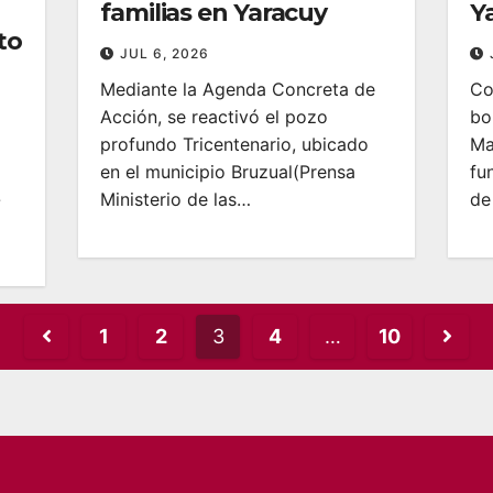
familias en Yaracuy
Y
to
JUL 6, 2026
Mediante la Agenda Concreta de
Co
Acción, se reactivó el pozo
bo
profundo Tricentenario, ubicado
Ma
en el municipio Bruzual‎‎(Prensa
fu
Ministerio de las…
de
-
Posts
1
2
3
4
…
10
pagination