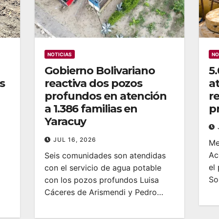
NOTICIAS
NO
Gobierno Bolivariano
5
s
reactiva dos pozos
a
profundos en atención
r
a 1.386 familias en
p
Yaracuy
JUL 16, 2026
‎M
Ac
Seis comunidades son atendidas
el
con el servicio de agua potable
So
con los pozos profundos Luisa
Cáceres de Arismendi y Pedro…