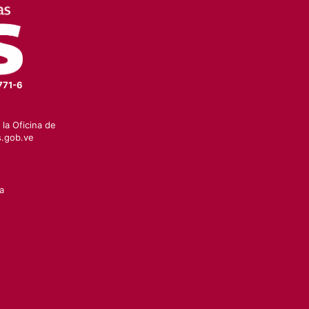
771-6
la Oficina de
.gob.ve
a