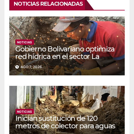
NOTICIAS RELACIONADAS
NOTICIAS
Gobierno Bolivariano optimiza
red hídrica en el sector La
Majada
AGO 7, 2026
NOTICIAS
Inician sustitución de 120
metros de colector para aguas
servidas en Coche