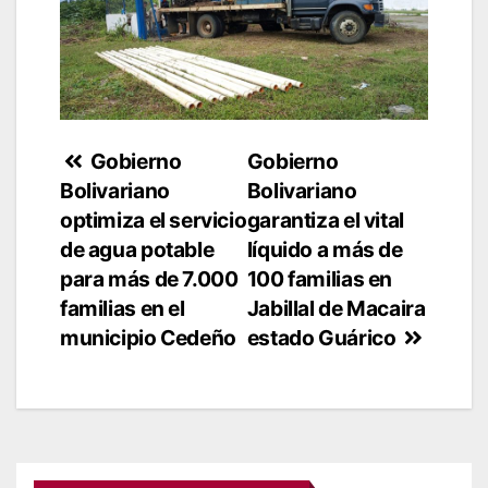
Navegación
Gobierno
Gobierno
Bolivariano
Bolivariano
de
optimiza el servicio
garantiza el vital
entradas
de agua potable
líquido a más de
para más de 7.000
100 familias en
familias en el
Jabillal de Macaira​
municipio Cedeño
estado Guárico