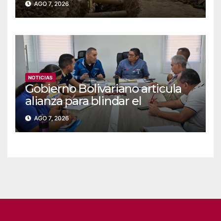
AGO 7, 2026
NOTICIAS
Gobierno Bolivariano articula
alianza para blindar el
suministro de agua y
AGO 7, 2026
electricidad en Falcón