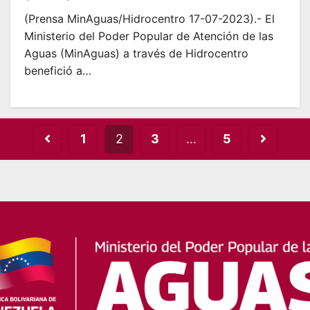
(Prensa MinAguas/Hidrocentro 17-07-2023).- El
Ministerio del Poder Popular de Atención de las
Aguas (MinAguas) a través de Hidrocentro
benefició a…
Posts
1
2
3
…
5
pagination