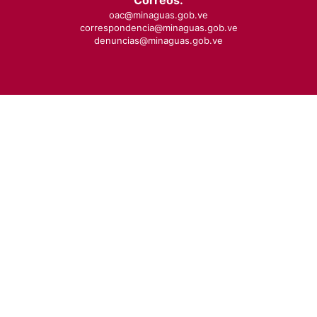
Correos:
oac@minaguas.gob.ve
correspondencia@minaguas.gob.ve
denuncias@minaguas.gob.ve