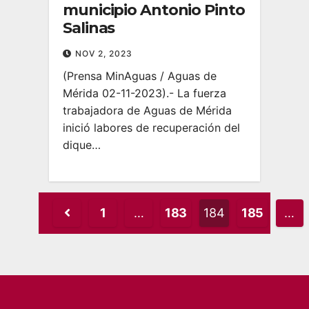
municipio Antonio Pinto
Salinas
NOV 2, 2023
(Prensa MinAguas / Aguas de
Mérida 02-11-2023).- La fuerza
trabajadora de Aguas de Mérida
inició labores de recuperación del
dique…
Posts
1
…
183
184
185
…
pagination