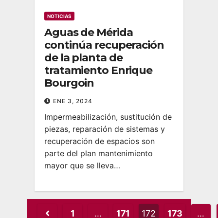
NOTICIAS
Aguas de Mérida
continúa recuperación
de la planta de
tratamiento Enrique
Bourgoin
ENE 3, 2024
Impermeabilización, sustitución de
piezas, reparación de sistemas y
recuperación de espacios son
parte del plan mantenimiento
mayor que se lleva…
Posts
1
…
171
172
173
…