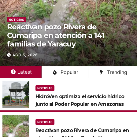
NOTICIAS
‎Gobierno nacional avanza en 
construcción del acueducto 
Lajas en Yaracuy
AGO 5, 2026
Latest
Popular
Trending
NOTICIAS
‎‎HidroVen optimiza el servicio hídrico
junto al Poder Popular en Amazonas
NOTICIAS
Reactivan pozo Rivera de Cumaripa en