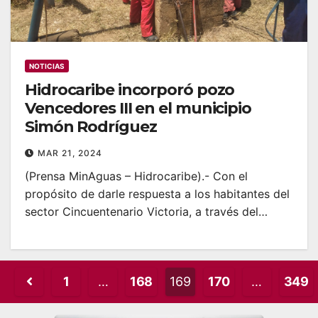
NOTICIAS
Hidrocaribe incorporó pozo
Vencedores III en el municipio
Simón Rodríguez
MAR 21, 2024
(Prensa MinAguas – Hidrocaribe).- Con el
propósito de darle respuesta a los habitantes del
sector Cincuentenario Victoria, a través del…
Posts
1
…
168
169
170
…
349
pagination