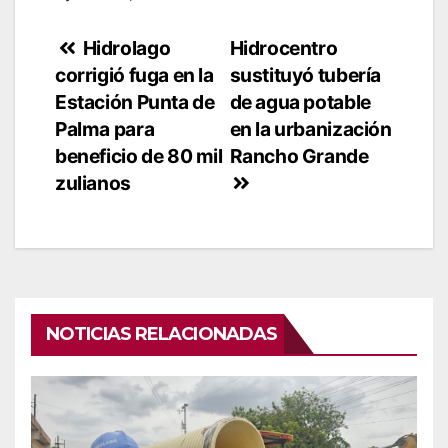
Navegación
Hidrolago
Hidrocentro
corrigió fuga en la
sustituyó tubería
de
Estación Punta de
de agua potable
entradas
Palma para
en la urbanización
beneficio de 80 mil
Rancho Grande
zulianos
NOTICIAS RELACIONADAS