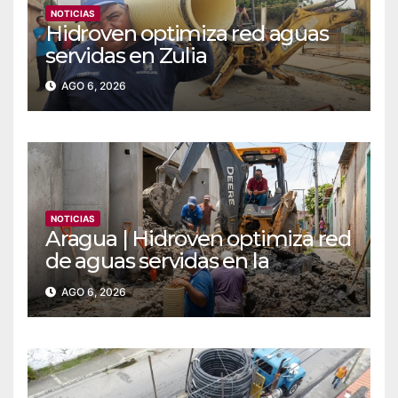
NOTICIAS
Hidroven optimiza red aguas
servidas en Zulia
AGO 6, 2026
NOTICIAS
Aragua | Hidroven optimiza red
de aguas servidas en la
comunidad Doña Paula de
AGO 6, 2026
Maracay