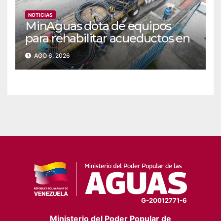
NOTICIAS
MinAguas dota de equipos
para rehabilitar acueductos en
el municipio Bolívar de Yaracuy‎
AGO 6, 2026
G-20012771-6
Ministerio del Poder Popular de