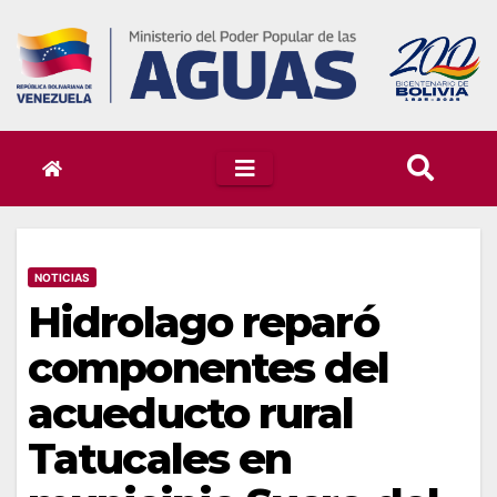
Skip
to
content
NOTICIAS
Hidrolago reparó
componentes del
acueducto rural
Tatucales en