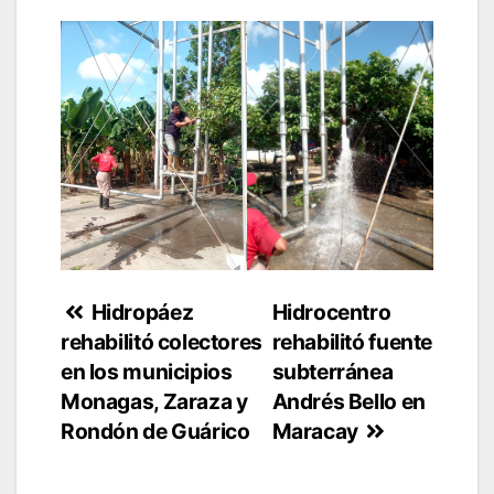
Navegación
Hidropáez
Hidrocentro
rehabilitó colectores
rehabilitó fuente
de
en los municipios
subterránea
entradas
Monagas, Zaraza y
Andrés Bello en
Rondón de Guárico
Maracay