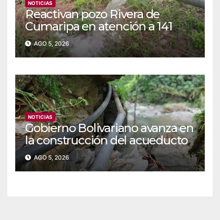
NOTICIAS
Reactivan pozo Rivera de
Cumaripa en atención a 141
familias de Yaracuy
AGO 5, 2026
NOTICIAS
‎Gobierno Bolivariano avanza en
la construcción del acueducto
Las Lajas en Yaracuy
AGO 5, 2026