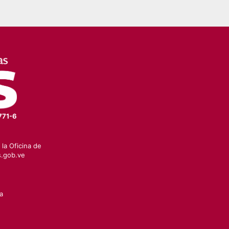
771-6
la Oficina de
.gob.ve
a