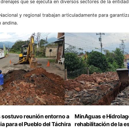
drenajes que se ejecuta en diversos sectores de la entidad
Nacional y regional trabajan articuladamente para garantiz
n andina.
 sostuvo reunión entorno a
MinAguas e Hidrolag
ia para el Pueblo del Táchira
rehabilitación de la