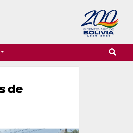
T
s de