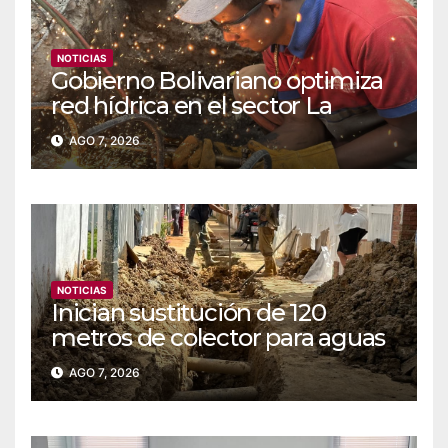
NOTICIAS
Gobierno Bolivariano optimiza
red hídrica en el sector La
Majada
AGO 7, 2026
NOTICIAS
Inician sustitución de 120
metros de colector para aguas
servidas en Coche
AGO 7, 2026