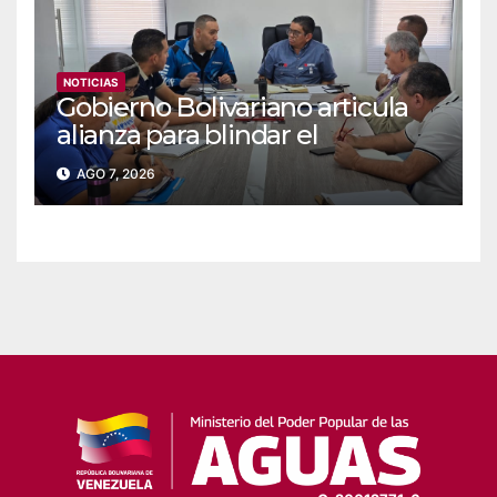
NOTICIAS
Gobierno Bolivariano articula
alianza para blindar el
suministro de agua y
AGO 7, 2026
electricidad en Falcón