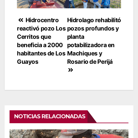
Navegación
Hidrocentro
Hidrolago rehabilitó
reactivó pozo Los
pozos profundos y
de
Cerritos que
planta
entradas
beneficia a 2000
potabilizadora en
habitantes de Los
Machiques y
Guayos
Rosario de Perijá
NOTICIAS RELACIONADAS