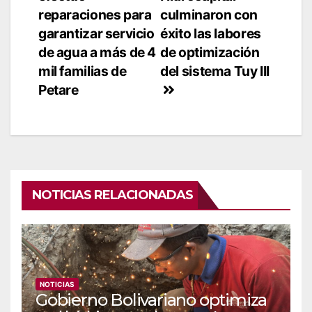
de
reparaciones para
culminaron con
entradas
garantizar servicio
éxito las labores
de agua a más de 4
de optimización
mil familias de
del sistema Tuy III
Petare
NOTICIAS RELACIONADAS
NOTICIAS
Gobierno Bolivariano optimiza