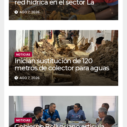
red hídrica en el sector La
Majada
AGO 7, 2026
NOTICIAS
Inician sustitución de 120
metros de colector para aguas
servidas en Coche
AGO 7, 2026
NOTICIAS
Gobierno Bolivariano articula