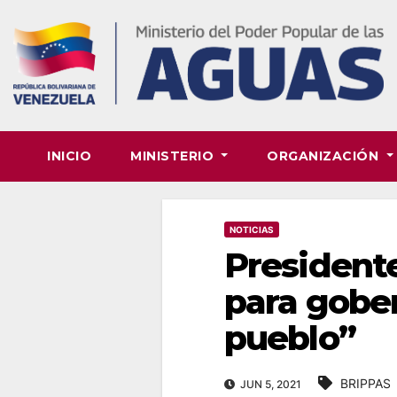
Skip
to
content
INICIO
MINISTERIO
ORGANIZACIÓN
NOTICIAS
Presidente
para gober
pueblo”
BRIPPAS
JUN 5, 2021