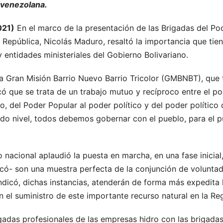
 venezolana.
021)
En el marco de la presentación de las Brigadas del Po
a República, Nicolás Maduro, resaltó la importancia que tien
y entidades ministeriales del Gobierno Bolivariano.
a Gran Misión Barrio Nuevo Barrio Tricolor (GMBNBT), que t
có que se trata de un trabajo mutuo y recíproco entre el pod
, del Poder Popular al poder político y del poder político
odo nivel, todos debemos gobernar con el pueblo, para el pu
o nacional aplaudió la puesta en marcha, en una fase inicia
acó- son una muestra perfecta de la conjunción de voluntad
ndicó, dichas instancias, atenderán de forma más expedita 
 el suministro de este importante recurso natural en la Reg
gadas profesionales de las empresas hidro con las brigada