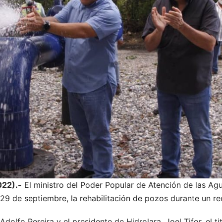
22).-
El ministro del Poder Popular de Atención de las A
 29 de septiembre, la rehabilitación de pozos durante un re
olfo Pereira y el presidente de Hidrolara, Joel Tifor, el ti