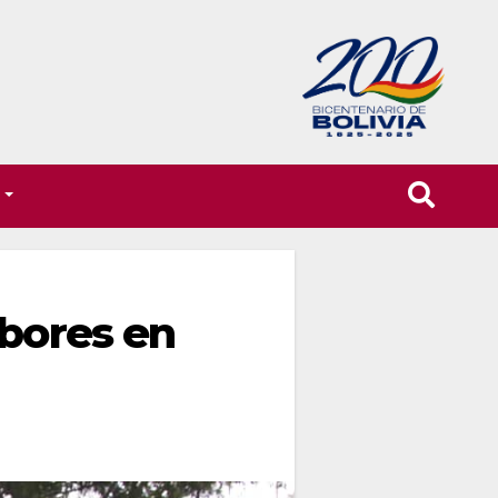
T
abores en