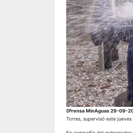
(Prensa MinAguas 29-09-20
Torres, supervisó este jueves
En compañía del gobernador Ad