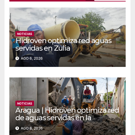
NOTICIAS
Hidroven optimiza red aguas
servidas en Zulia
AGO 6, 2026
NOTICIAS
Aragua | Hidroven optimiza red
de aguas servidas en la
comunidad Doña Paula de
AGO 6, 2026
Maracay