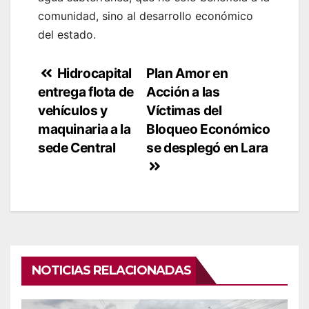
comunidad, sino al desarrollo económico
del estado.
Navegación
Hidrocapital
Plan Amor en
entrega flota de
Acción a las
de
vehículos y
Víctimas del
entradas
maquinaria a la
Bloqueo Económico
sede Central
se desplegó en Lara
NOTICIAS RELACIONADAS