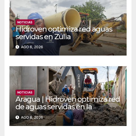
NOTICIAS
Hidroven optimiza red aguas
servidas en Zulia
AGO 6, 2026
NOTICIAS
Aragua | Hidroven optimiza red
de aguas servidas en la
comunidad Doña Paula de
AGO 6, 2026
Maracay