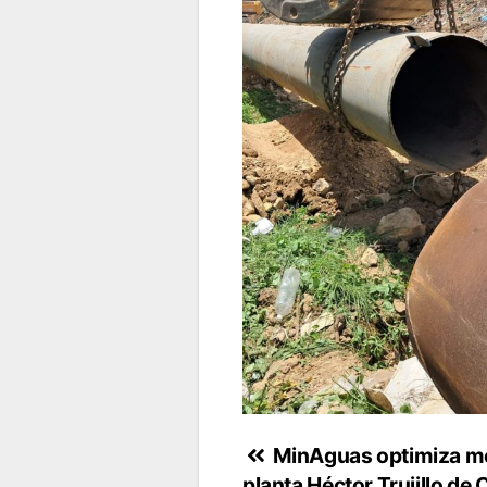
Navegación
MinAguas optimiza me
planta Héctor Trujillo de 