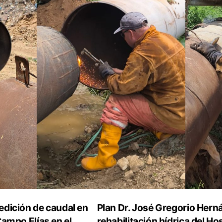
dición de caudal en
Plan Dr. José Gregorio Hern
Campo Elías en el
rehabilitación hídrica del Ho