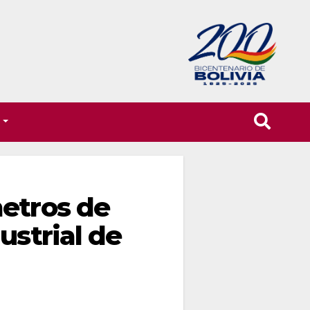
T
metros de
ustrial de