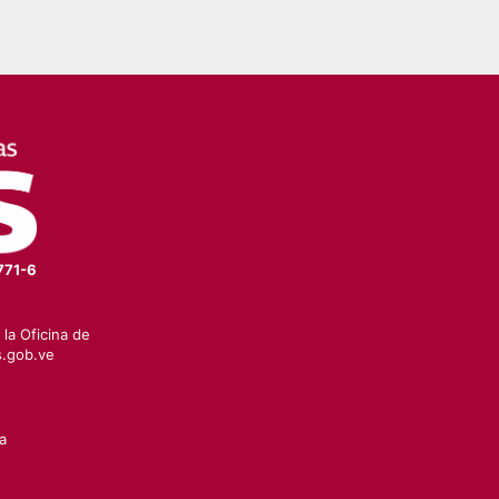
771-6
la Oficina de
.gob.ve
a