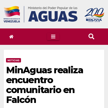
Skip
to
content
NOTICIAS
MinAguas realiza
encuentro
comunitario en
Falcón