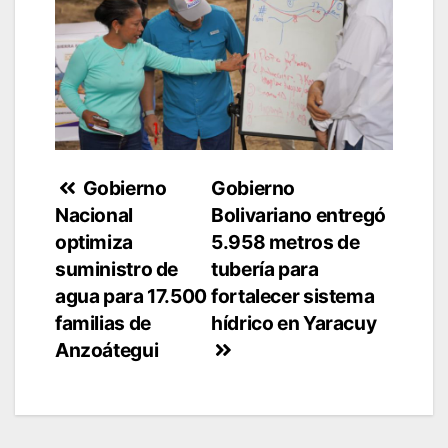
Navegación
Gobierno
Gobierno
Nacional
Bolivariano entregó
de
optimiza
5.958 metros de
entradas
suministro de
tubería para
agua para 17.500
fortalecer sistema
familias de
hídrico en Yaracuy
Anzoátegui