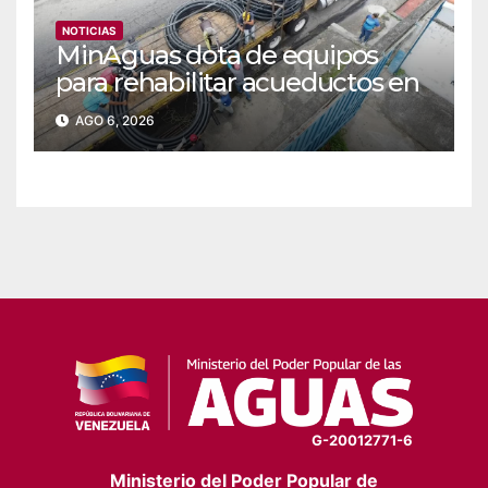
NOTICIAS
MinAguas dota de equipos
para rehabilitar acueductos en
el municipio Bolívar de Yaracuy‎
AGO 6, 2026
G-20012771-6
Ministerio del Poder Popular de