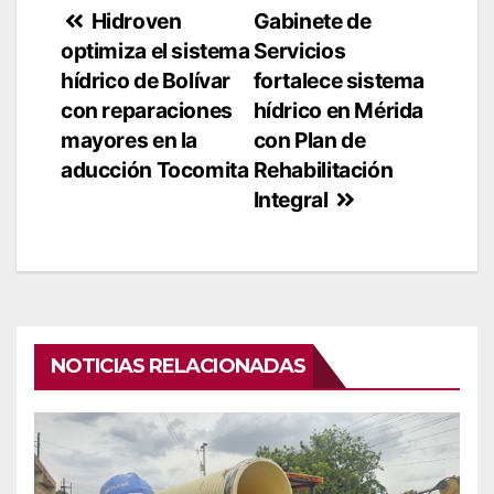
Navegación
Hidroven
Gabinete de
optimiza el sistema
Servicios
de
hídrico de Bolívar
fortalece sistema
entradas
con reparaciones
hídrico en Mérida
mayores en la
con Plan de
aducción Tocomita
Rehabilitación
Integral
NOTICIAS RELACIONADAS