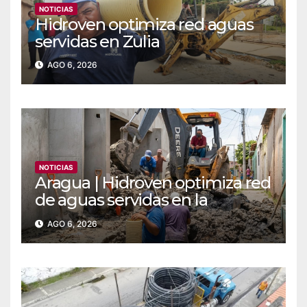
NOTICIAS
Hidroven optimiza red aguas
servidas en Zulia
AGO 6, 2026
NOTICIAS
Aragua | Hidroven optimiza red
de aguas servidas en la
comunidad Doña Paula de
AGO 6, 2026
Maracay