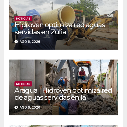
NOTICIAS
Hidroven optimiza red aguas
servidas en Zulia
AGO 6, 2026
NOTICIAS
Aragua | Hidroven optimiza red
de aguas servidas en la
comunidad Doña Paula de
AGO 6, 2026
Maracay