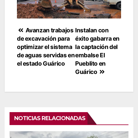
Navegación
​Avanzan trabajos
Instalan con
de excavación para
éxito gabarra en
de
optimizar el sistema
la captación del
entradas
de aguas servidas en
embalse El
el estado Guárico
Pueblito en
Guárico
NOTICIAS RELACIONADAS