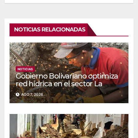
NOTICIAS RELACIONADAS
NOTICIAS
Gobierno Bolivariano optimiza
red hídrica en el sector La
Majada
AGO 7, 2026