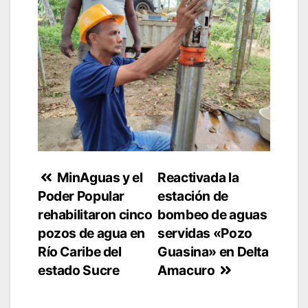
Navegación
MinAguas y el
Reactivada la
Poder Popular
estación de
de
rehabilitaron cinco
bombeo de aguas
entradas
pozos de agua en
servidas «Pozo
Río Caribe del
Guasina» en Delta
estado Sucre
Amacuro