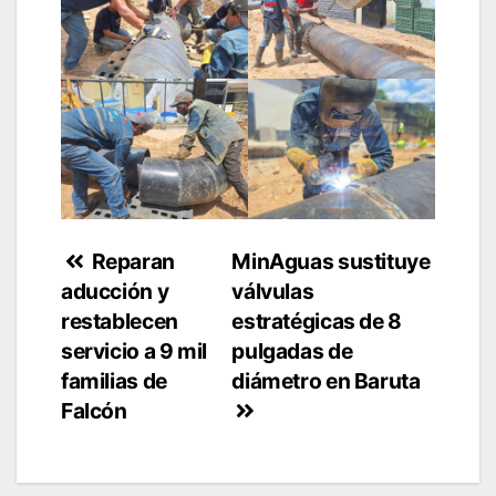
Navegación
Reparan
MinAguas sustituye
aducción y
válvulas
de
restablecen
estratégicas de 8
entradas
servicio a 9 mil
pulgadas de
familias de
diámetro en Baruta
Falcón