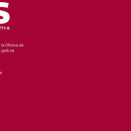
771-6
la Oficina de
.gob.ve
a