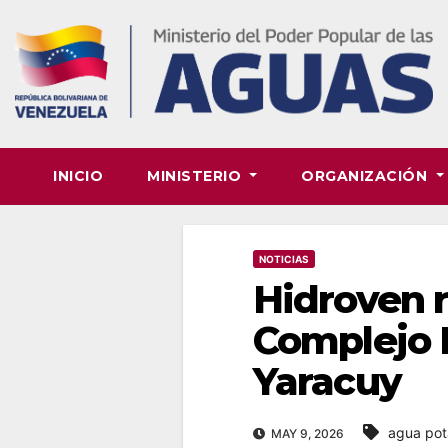
Skip
to
content
INICIO
MINISTERIO
ORGANIZACIÓN
NOTICIAS
Hidroven 
Complejo 
Yaracuy
agua pot
MAY 9, 2026