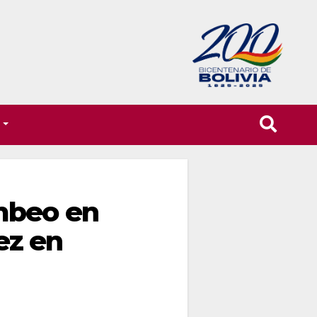
T
mbeo en
ez en