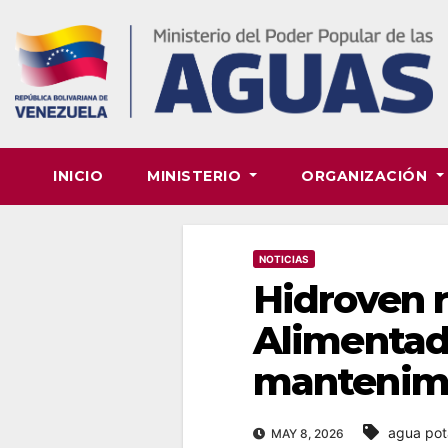
Skip
to
content
INICIO
MINISTERIO
ORGANIZACIÓN
NOTICIAS
Hidroven r
Alimentado
mantenimi
agua pot
MAY 8, 2026