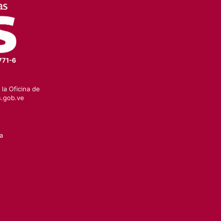
771-6
la Oficina de
.gob.ve
a