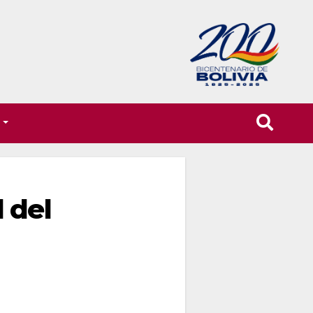
T
 del