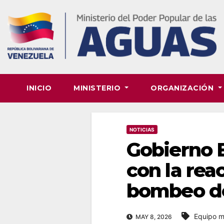
Skip
to
content
INICIO
MINISTERIO
ORGANIZACIÓN
NOTICIAS
Gobierno B
con la rea
bombeo de
Equipo mu
MAY 8, 2026