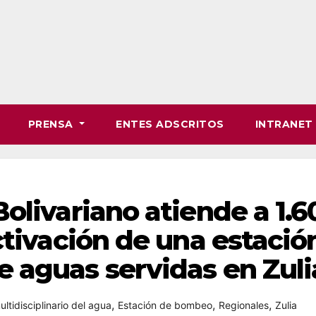
PRENSA
ENTES ADSCRITOS
INTRANE
olivariano atiende a 1.6
ctivación de una estació
 aguas servidas en Zuli
,
,
,
ltidisciplinario del agua
Estación de bombeo
Regionales
Zulia