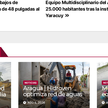
bajos de
Equipo Multidisciplinario del
 de 48 pulgadas al
25.000 habitantes tras la ins
Yaracuy
NOTICIAS
NOT
Aragua | Hidroven
Mi
ed
optimiza red de aguas
eq
lia
servidas en la
re
AGO 6, 2026
A
comunidad Doña
en