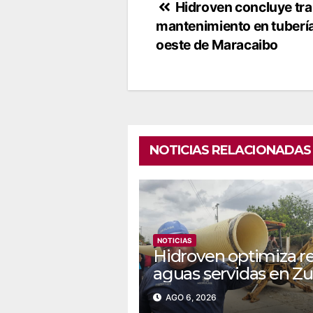
Navegación
Hidroven concluye tra
mantenimiento en tubería
de
oeste de Maracaibo
entradas
NOTICIAS RELACIONADAS
NOTICIAS
Hidroven optimiza r
aguas servidas en Zu
AGO 6, 2026