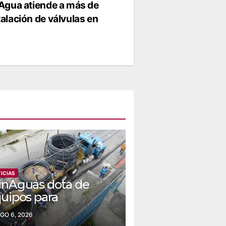
 Agua atiende a más de
talación de válvulas en
ICIAS
nAguas dota de
uipos para
habilitar acueductos
GO 6, 2026
 el municipio Bolívar