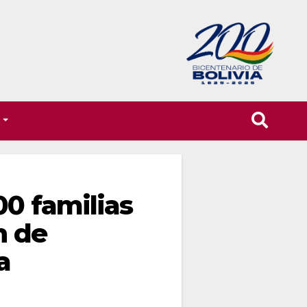
T
00 familias
n de
a