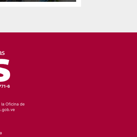
 Yaracuy‎
771-6
la Oficina de
.gob.ve
a