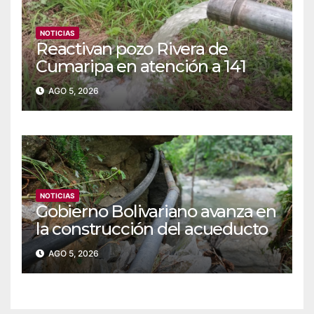
NOTICIAS
Reactivan pozo Rivera de
Cumaripa en atención a 141
familias de Yaracuy
AGO 5, 2026
NOTICIAS
‎Gobierno Bolivariano avanza en
la construcción del acueducto
Las Lajas en Yaracuy
AGO 5, 2026