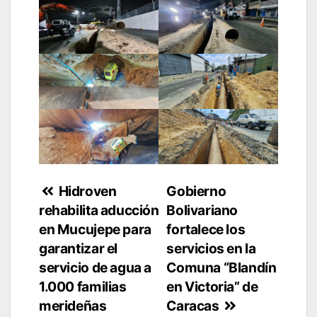
Navegación
Hidroven
Gobierno
rehabilita aducción
Bolivariano
de
en Mucujepe para
fortalece los
entradas
garantizar el
servicios en la
servicio de agua a
Comuna “Blandín
1.000 familias
en Victoria” de
merideñas
Caracas