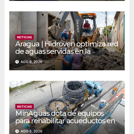
NOTICIAS
Aragua | Hidroven optimiza red
de aguas servidas en la
comunidad Doña Paula de
AGO 6, 2026
Maracay
NOTICIAS
MinAguas dota de equipos
para rehabilitar acueductos en
el municipio Bolívar de Yaracuy‎
AGO 6, 2026