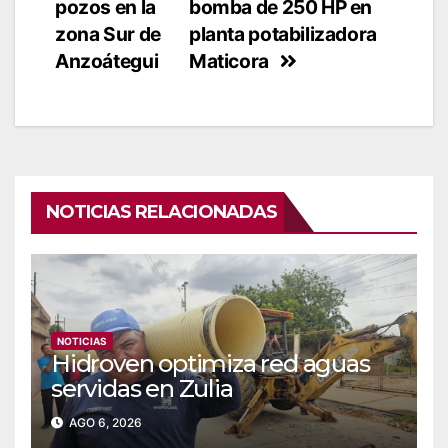
pozos en la
bomba de 250 HP en
entradas
zona Sur de
planta potabilizadora
Anzoátegui
Maticora
NOTICIAS RELACIONADAS
NOTICIAS
Hidroven optimiza red aguas
servidas en Zulia
AGO 6, 2026