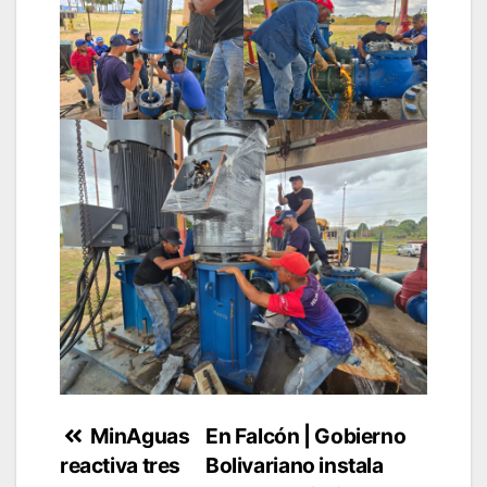
Navegación
MinAguas
En Falcón | Gobierno
reactiva tres
Bolivariano instala
de