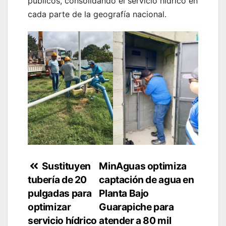
públicos, consolidando el servicio hídrico en
cada parte de la geografía nacional.
Navegación
Sustituyen
MinAguas optimiza
tubería de 20
captación de agua en
de
pulgadas para
Planta Bajo
entradas
optimizar
Guarapiche para
servicio hídrico
atender a 80 mil