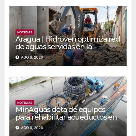
NOTICIAS
Aragua | Hidroven optimiza red
de aguas servidas en la
comunidad Doña Paula de
AGO 6, 2026
Maracay
NOTICIAS
MinAguas dota de equipos
para rehabilitar acueductos en
el municipio Bolívar de Yaracuy‎
AGO 6, 2026