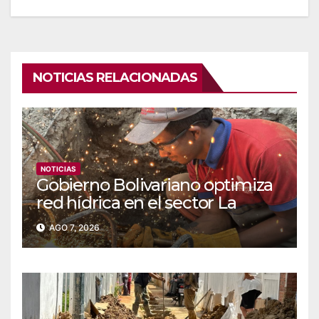
NOTICIAS RELACIONADAS
NOTICIAS
Gobierno Bolivariano optimiza
red hídrica en el sector La
Majada
AGO 7, 2026