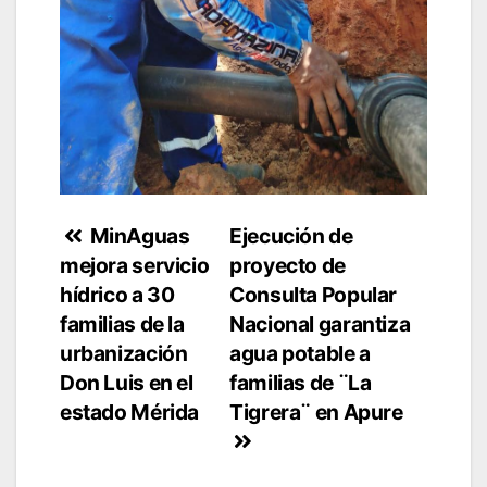
Navegación
MinAguas
Ejecución de
mejora servicio
proyecto de
de
hídrico a 30
Consulta Popular
entradas
familias de la
Nacional garantiza
urbanización
agua potable a
Don Luis en el
familias de ¨La
estado Mérida
Tigrera¨ en Apure