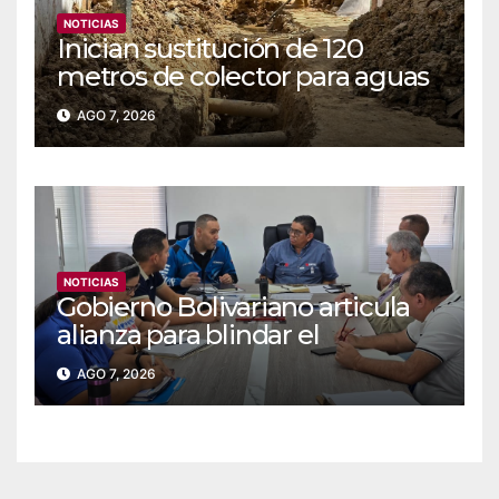
NOTICIAS
Inician sustitución de 120
metros de colector para aguas
servidas en Coche
AGO 7, 2026
NOTICIAS
Gobierno Bolivariano articula
alianza para blindar el
suministro de agua y
AGO 7, 2026
electricidad en Falcón