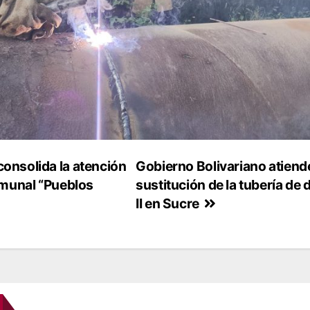
onsolida la atención
Gobierno Bolivariano atiende
omunal “Pueblos
sustitución de la tubería d
II en Sucre