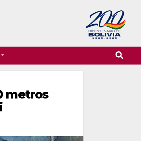
T
0 metros
i