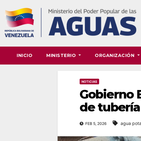
Skip
to
content
INICIO
MINISTERIO
ORGANIZACIÓN
NOTICIAS
Gobierno B
de tubería
agua pot
FEB 5, 2026