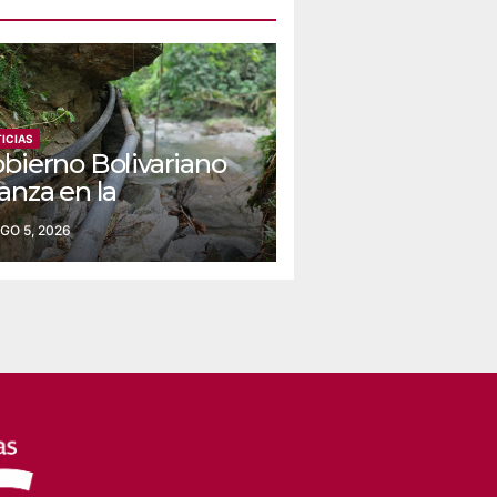
ICIAS
obierno Bolivariano
anza en la
nstrucción del
GO 5, 2026
ueducto Las Lajas
 Yaracuy