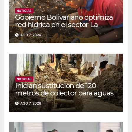
NOTICIAS
Gobierno Bolivariano optimiza
red hídrica en el sector La
Majada
AGO 7, 2026
NOTICIAS
Inician sustitución de 120
metros de colector para aguas
servidas en Coche
AGO 7, 2026