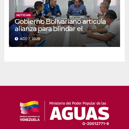
NOTICIAS
Gobierno Bolivariano articula
alianza para blindar el
suministro de agua y
AGO 7, 2026
electricidad en Falcón
G-20012771-6