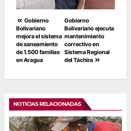
Navegación
Gobierno
Gobierno
Bolivariano
Bolivariano ejecuta
de
mejora el sistema
mantenimiento
entradas
de saneamiento
correctivo en
de 1.500 familias
Sistema Regional
en Aragua
del Táchira
NOTICIAS RELACIONADAS