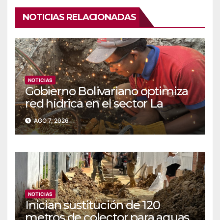
NOTICIAS RELACIONADAS
NOTICIAS
Gobierno Bolivariano optimiza
red hídrica en el sector La
Majada
AGO 7, 2026
NOTICIAS
Inician sustitución de 120
metros de colector para aguas