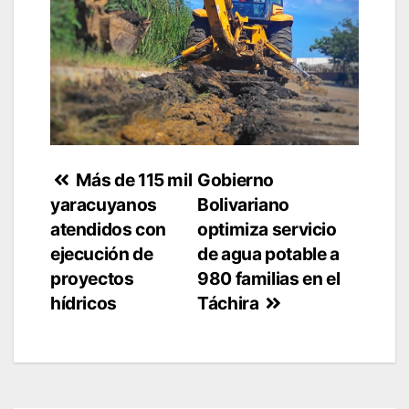
Navegación
Más de 115 mil
Gobierno
yaracuyanos
Bolivariano
de
atendidos con
optimiza servicio
entradas
ejecución de
de agua potable a
proyectos
980 familias en el
hídricos
Táchira