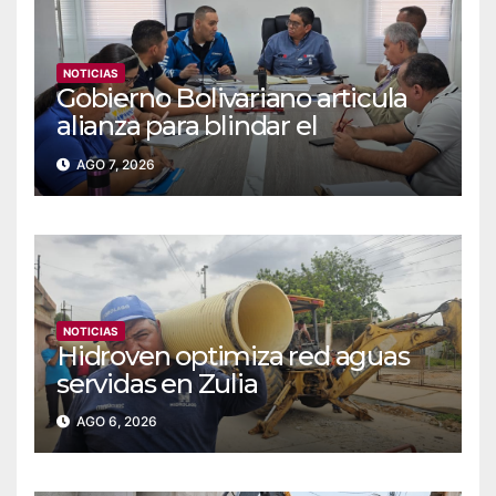
NOTICIAS
Gobierno Bolivariano articula
alianza para blindar el
suministro de agua y
AGO 7, 2026
electricidad en Falcón
NOTICIAS
Hidroven optimiza red aguas
servidas en Zulia
AGO 6, 2026