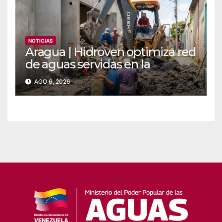
NOTICIAS
Aragua | Hidroven optimiza red
de aguas servidas en la
comunidad Doña Paula de
AGO 6, 2026
Maracay