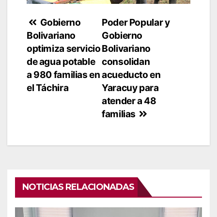
Navegación
Gobierno
Poder Popular y
Bolivariano
Gobierno
de
optimiza servicio
Bolivariano
entradas
de agua potable
consolidan
a 980 familias en
acueducto en
el Táchira
Yaracuy para
atender a 48
familias
NOTICIAS RELACIONADAS