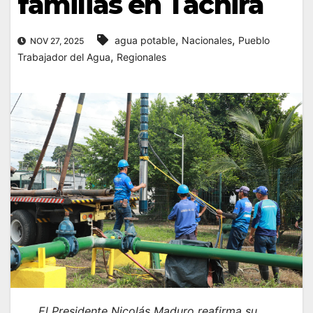
familias en Táchira
,
,
agua potable
Nacionales
Pueblo
NOV 27, 2025
,
Trabajador del Agua
Regionales
El Presidente Nicolás Maduro reafirma su