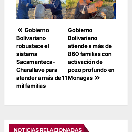
Navegación
Gobierno
Gobierno
Bolivariano
Bolivariano
de
robustece el
atiende a más de
entradas
sistema
860 familias con
Sacamanteca-
activación de
Charallave para
pozo profundo en
atender a más de 11
Monagas
mil familias
NOTICIAS RELACIONADAS