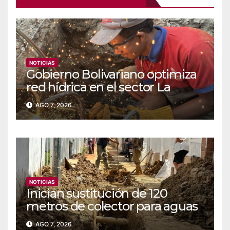
NOTICIAS
Gobierno Bolivariano optimiza
red hídrica en el sector La
Majada
AGO 7, 2026
NOTICIAS
Inician sustitución de 120
metros de colector para aguas
servidas en Coche
AGO 7, 2026