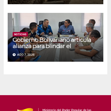
NOTICIAS
Gobierno Bolivariano articula
alianza para blindar el
suministro de agua y
AGO 7, 2026
electricidad en Falcón