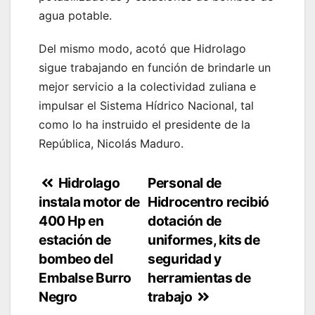
agua potable.
Del mismo modo, acotó que Hidrolago
sigue trabajando en función de brindarle un
mejor servicio a la colectividad zuliana e
impulsar el Sistema Hídrico Nacional, tal
como lo ha instruido el presidente de la
República, Nicolás Maduro.
Navegación
Hidrolago
Personal de
instala motor de
Hidrocentro recibió
de
400 Hp en
dotación de
entradas
estación de
uniformes, kits de
bombeo del
seguridad y
Embalse Burro
herramientas de
Negro
trabajo