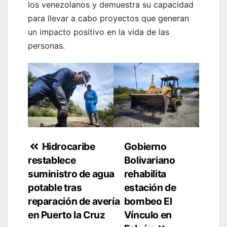
los venezolanos y demuestra su capacidad
para llevar a cabo proyectos que generan
un impacto positivo en la vida de las
personas.
Navegación
Hidrocaribe
Gobierno
restablece
Bolivariano
de
suministro de agua
rehabilita
entradas
potable tras
estación de
reparación de avería
bombeo El
en Puerto la Cruz
Vínculo en