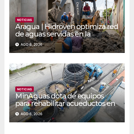
NOTICIAS
Aragua | Hidroven optimiza red
de aguas servidas en la
comunidad Doña Paula de
AGO 6, 2026
Maracay
NOTICIAS
MinAguas dota de equipos
para rehabilitar acueductos en
el municipio Bolívar de Yaracuy‎
AGO 6, 2026