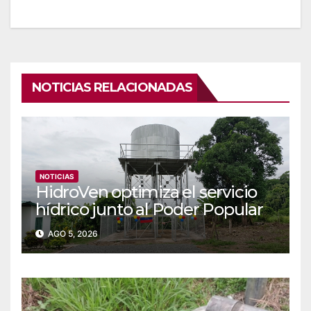
NOTICIAS RELACIONADAS
NOTICIAS
‎‎HidroVen optimiza el servicio
hídrico junto al Poder Popular
en Amazonas
AGO 5, 2026