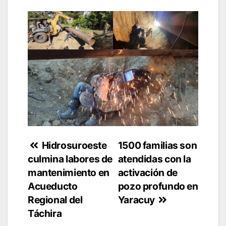
Navegación
Hidrosuroeste
1500 familias son
culmina labores de
atendidas con la
de
mantenimiento en
activación de
entradas
Acueducto
pozo profundo en
Regional del
Yaracuy
Táchira