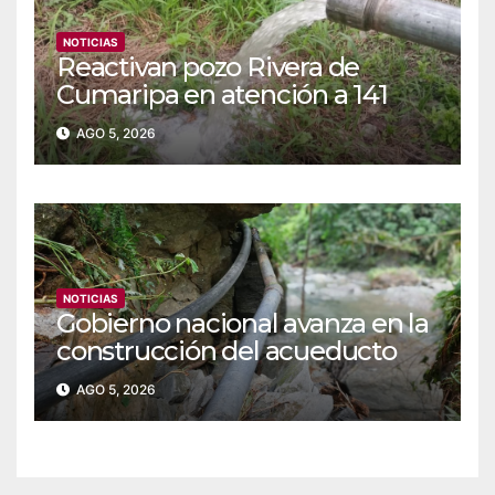
NOTICIAS
Reactivan pozo Rivera de
Cumaripa en atención a 141
familias de Yaracuy
AGO 5, 2026
NOTICIAS
‎Gobierno nacional avanza en la
construcción del acueducto
Las Lajas en Yaracuy
AGO 5, 2026