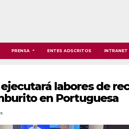
PRENSA
ENTES ADSCRITOS
INTRANE
jecutará labores de rec
amburito en Portuguesa
es