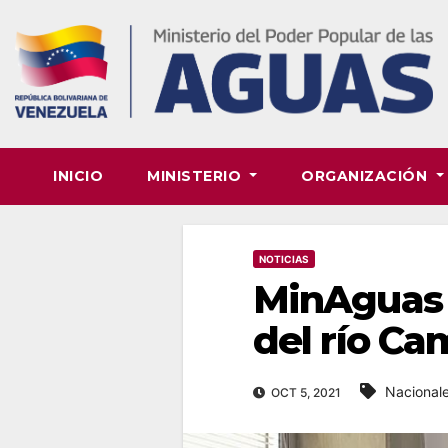
Skip
to
content
INICIO
MINISTERIO
ORGANIZACIÓN
NOTICIAS
MinAguas e
del río C
Nacional
OCT 5, 2021