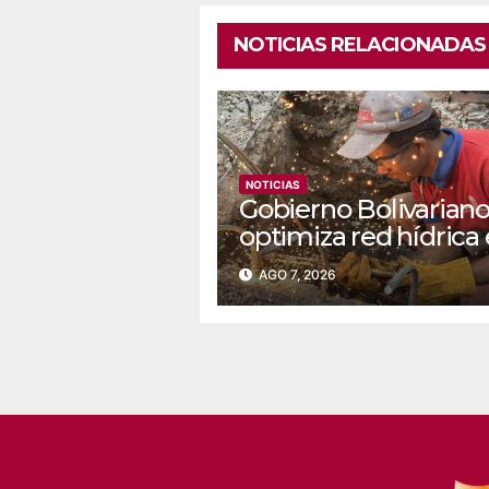
NOTICIAS RELACIONADAS
NOTICIAS
Gobierno Bolivarian
optimiza red hídrica
el sector La Majada
AGO 7, 2026