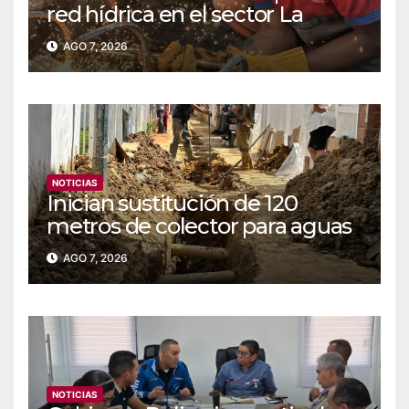
red hídrica en el sector La
Majada
AGO 7, 2026
NOTICIAS
Inician sustitución de 120
metros de colector para aguas
servidas en Coche
AGO 7, 2026
NOTICIAS