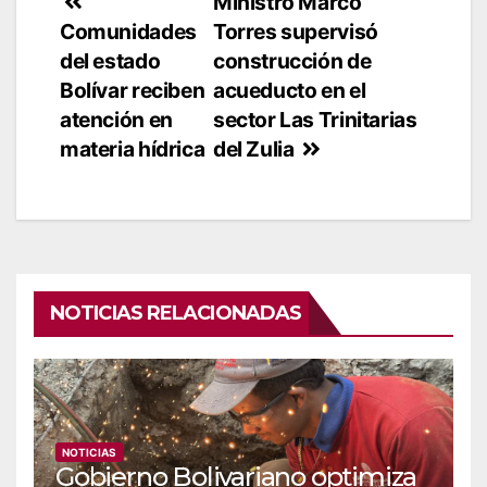
Navegación
Ministro Marco
Comunidades
Torres supervisó
de
del estado
construcción de
entradas
Bolívar reciben
acueducto en el
atención en
sector Las Trinitarias
materia hídrica
del Zulia
NOTICIAS RELACIONADAS
NOTICIAS
Gobierno Bolivariano optimiza