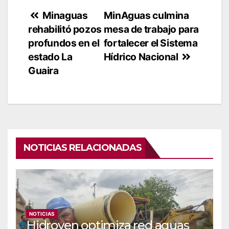
Navegación
Minaguas
MinAguas culmina
rehabilitó pozos
mesa de trabajo para
de
profundos en el
fortalecer el Sistema
entradas
estado La
Hídrico Nacional
Guaira
NOTICIAS RELACIONADAS
NOTICIAS
Hidroven optimiza red aguas