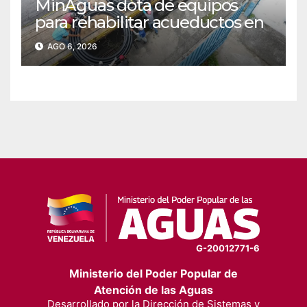
MinAguas dota de equipos
para rehabilitar acueductos en
el municipio Bolívar de Yaracuy‎
AGO 6, 2026
G-20012771-6
Ministerio del Poder Popular de
Atención de las Aguas
Desarrollado por la Dirección de Sistemas y