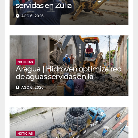
servidas en Zulia
AGO 6, 2026
NOTICIAS
Aragua | Hidroven optimiza red
de aguas servidas en la
comunidad Doña Paula de
AGO 6, 2026
Maracay
NOTICIAS