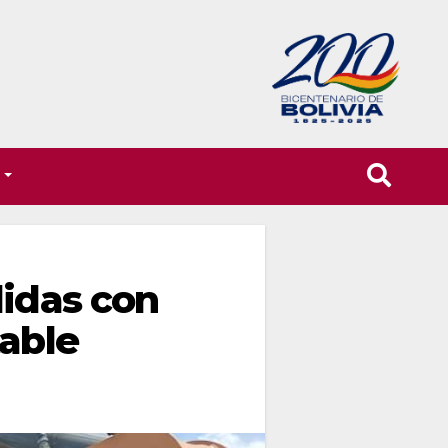
T
didas con
table