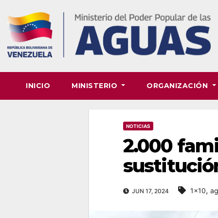
Skip
to
content
INICIO
MINISTERIO
ORGANIZACIÓN
NOTICIAS
2.000 fami
sustitució
,
1x10
ag
JUN 17, 2024