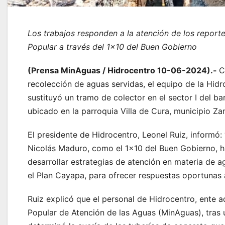
Los trabajos responden a la atención de los report
Popular a través del 1×10 del Buen Gobierno
(Prensa MinAguas / Hidrocentro 10-06-2024).-
C
recolección de aguas servidas, el equipo de la Hidr
sustituyó un tramo de colector en el sector I del ba
ubicado en la parroquia Villa de Cura, municipio Z
El presidente de Hidrocentro, Leonel Ruiz, informó:
Nicolás Maduro, como el 1×10 del Buen Gobierno, ha
desarrollar estrategias de atención en materia de a
el Plan Cayapa, para ofrecer respuestas oportunas 
Ruiz explicó que el personal de Hidrocentro, ente ad
Popular de Atención de las Aguas (MinAguas), tras 