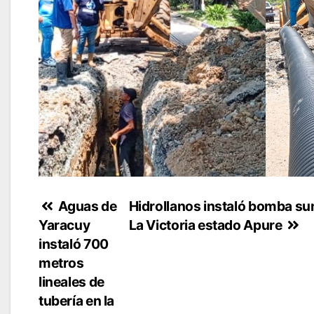
Navegación
Aguas de
Hidrollanos instaló bomba su
Yaracuy
La Victoria estado Apure
de
instaló 700
entradas
metros
lineales de
tubería en la