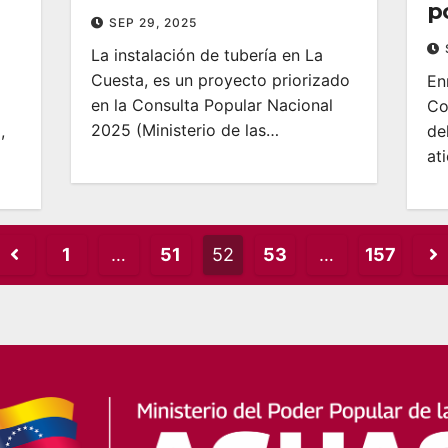
po
SEP 29, 2025
La instalación de tubería en La
Cuesta, es un proyecto priorizado
En
en la Consulta Popular Nacional
Co
2025 (Ministerio de las…
,
de
at
Posts
1
…
51
52
53
…
157
pagination