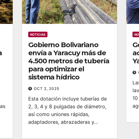
NOTICIAS
NO
Gobierno Bolivariano
G
a
envía a Yaracuy más de
a
4.500 metros de tubería
Y
para optimizar el
sistema hídrico
La
OCT 2, 2025
la
10
Esta dotación incluye tuberías de
ag
tas
2, 3, 4 y 8 pulgadas de diámetro,
así como uniones rápidas,
adaptadores, abrazaderas y…