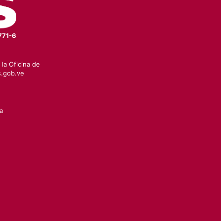
771-6
la Oficina de
.gob.ve
a