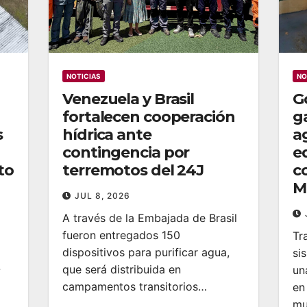
NOTICIAS
NO
Venezuela y Brasil
G
fortalecen cooperación
g
s
hídrica ante
a
contingencia por
e
to
terremotos del 24J
c
M
JUL 8, 2026
A través de la Embajada de Brasil
fueron entregados 150
Tr
dispositivos para purificar agua,
si
-
que será distribuida en
un
campamentos transitorios…
en
mu