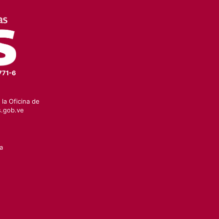
771-6
la Oficina de
.gob.ve
a