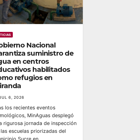
TICIAS
obierno Nacional
arantiza suministro de
gua en centros
ducativos habilitados
omo refugios en
iranda
JUL 6, 2026
as los recientes eventos
smológicos, MinAguas desplegó
a rigurosa jornada de inspección
 las escuelas priorizadas del
nicipio Sucre en…