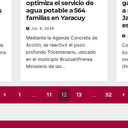
optimiza el servicio de
ga
s
agua potable a 564
a
familias en Yaracuy
Ja
e
JUL 6, 2026
Mediante la Agenda Concreta de
Acción, se reactivó el pozo
de
Co
profundo Tricentenario, ubicado
ora
bo
en el municipio Bruzual‎‎(Prensa
in
Ministerio de las…
(P
Posts
1
…
11
12
13
…
52
pagination