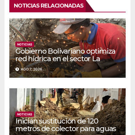
NOTICIAS RELACIONADAS
NOTICIAS
Gobierno Bolivariano optimiza
red hídrica en el sector La
Majada
AGO 7, 2026
NOTICIAS
Inician sustitución de 120
metros de colector para aguas