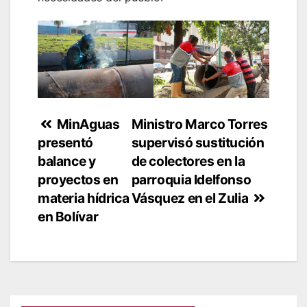
Navegación
MinAguas
Ministro Marco Torres
presentó
supervisó sustitución
de
balance y
de colectores en la
entradas
proyectos en
parroquia Idelfonso
materia hídrica
Vásquez en el Zulia
en Bolívar