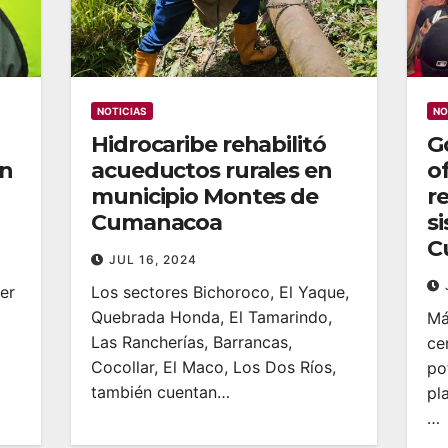
NOTICIAS
NO
Hidrocaribe rehabilitó
G
on
acueductos rurales en
o
municipio Montes de
r
Cumanacoa
s
C
JUL 16, 2024
er
Los sectores Bichoroco, El Yaque,
Quebrada Honda, El Tamarindo,
Má
Las Rancherías, Barrancas,
ce
Cocollar, El Maco, Los Dos Ríos,
po
también cuentan…
pl
…