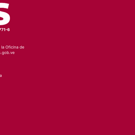
771-6
la Oficina de
.gob.ve
a