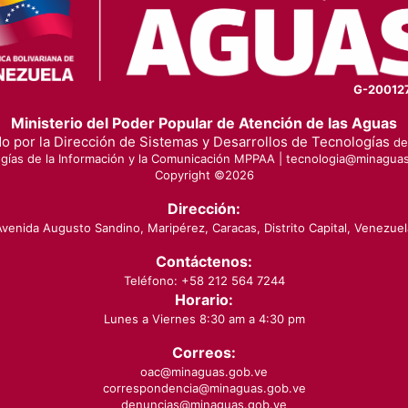
G-20012
Ministerio del Poder Popular de Atención de las Aguas
o por la Dirección de Sistemas y Desarrollos de Tecnologías
de 
gías de la Información y la Comunicación MPPAA |
tecnologia@minaguas
Copyright ©
2026
Dirección:
Avenida Augusto Sandino, Maripérez, Caracas, Distrito Capital, Venezuel
Contáctenos:
Teléfono: +58 212 564 7244
Horario:
Lunes a Viernes 8:30 am a 4:30 pm
Correos:
oac@minaguas.gob.ve
correspondencia@minaguas.gob.ve
denuncias@minaguas.gob.ve