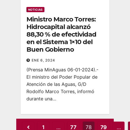
NOTICIAS
Ministro Marco Torres:
Hidrocapital alcanzó
88,30 % de efectividad
en el Sistema 1×10 del
Buen Gobierno
ENE 6, 2024
(Prensa MinAguas 06-01-2024).-
El ministro del Poder Popular de
Atención de las Aguas, G/D
Rodolfo Marco Torres, informó
durante una…
Posts
1
…
77
78
79
…