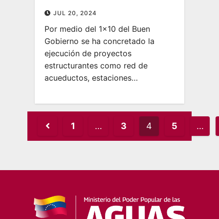
JUL 20, 2024
Por medio del 1×10 del Buen
Gobierno se ha concretado la
ejecución de proyectos
estructurantes como red de
acueductos, estaciones…
Posts
1
…
3
4
5
…
pagination