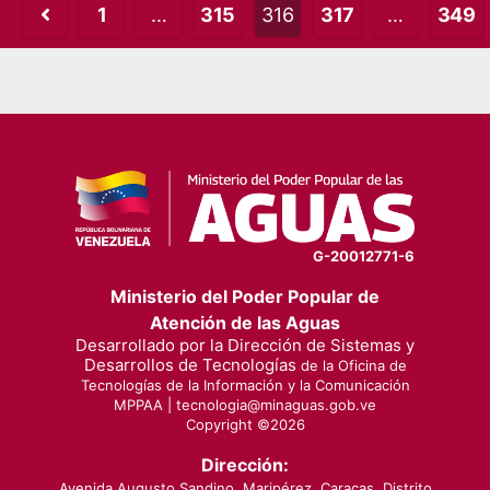
Posts
1
…
315
316
317
…
349
pagination
G-20012771-6
Ministerio del Poder Popular de
Atención de las Aguas
Desarrollado por la Dirección de Sistemas y
Desarrollos de Tecnologías
de la Oficina de
Tecnologías de la Información y la Comunicación
MPPAA |
tecnologia@minaguas.gob.ve
Copyright ©
2026
Dirección:
Avenida Augusto Sandino, Maripérez, Caracas, Distrito